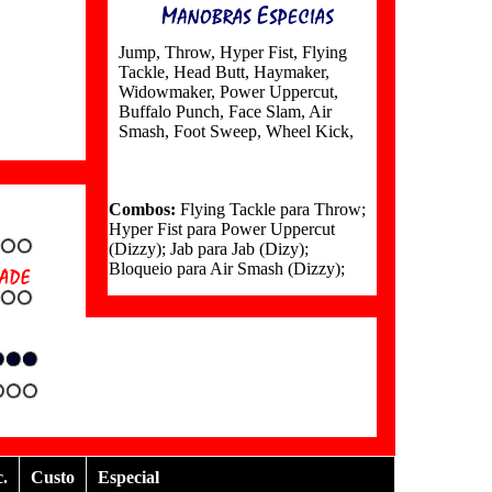
Jump
,
Throw
,
Hyper Fist
,
Flying
Tackle
,
Head Butt
,
Haymaker
,
Widowmaker
,
Power Uppercut
,
Buffalo Punch
,
Face Slam
,
Air
Smash
,
Foot Sweep
,
Wheel Kick
,
Combos:
Flying Tackle para Throw;
Hyper Fist para Power Uppercut
(Dizzy); Jab para Jab (Dizy);
Bloqueio para Air Smash (Dizzy);
c.
Custo
Especial