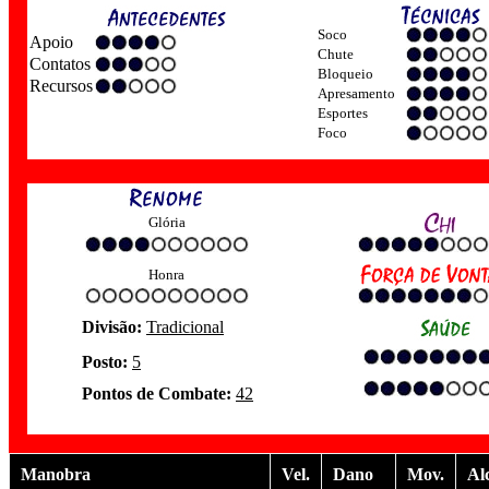
Soco
Apoio
Chute
Contatos
Bloqueio
Recursos
Apresamento
Esportes
Foco
Glória
Honra
Divisão:
Tradicional
Posto:
5
Pontos de Combate:
42
Manobra
Vel.
Dano
Mov.
Al