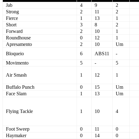
Jab
4
9
2
Strong
2
11
2
Fierce
1
13
1
Short
3
8
2
Forward
2
10
1
Roundhouse
0
12
1
Apresamento
2
10
Um
Bloqueio
6
ABS11
-
Movimento
5
-
5
Air Smash
1
12
1
Buffalo Punch
0
15
Um
Face Slam
1
13
Um
Flying Tackle
1
10
4
Foot Sweep
0
11
0
Haymaker
0
14
0