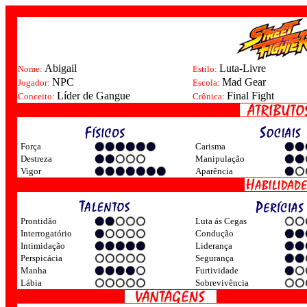
Abigail
Luta-Livre
Nome:
Estilo:
NPC
Mad Gear
Jogador:
Escola:
Líder de Gangue
Final Fight
Conceito:
Crônica:
Força
Carisma
Destreza
Manipulação
Vigor
Aparência
Prontidão
Luta ás Cegas
Interrogatório
Condução
Intimidação
Liderança
Perspicácia
Segurança
Manha
Furtividade
Lábia
Sobrevivência