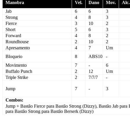
Manobra
Vel.
Dano
Mov.
Alc.
Jab
6
6
3
Strong
4
8
3
Fierce
3
10
2
Short
5
6
3
Forward
4
8
2
Roundhouse
2
10
2
Apresamento
4
7
Um
Bloqueio
8
ABS10
-
Movimento
7
-
6
Buffalo Punch
2
12
Um
Triple Strike
2
7/7/7
-
Jump
7
-
3
Combos:
Jump + Bastão Fierce para Bastão Strong (Dizzy), Bastão Jab para 
para Bastão Strong para Bastão Berserk (Dizzy)