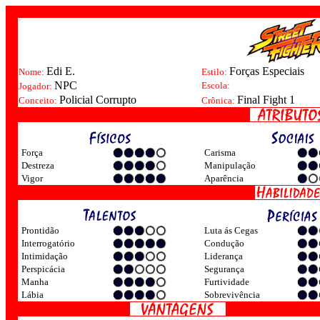
Edi E.
Forças Especiais
Nome:
Estilo:
NPC
Escola:
Jogador:
Policial Corrupto
Final Fight 1
Conceito:
Crônica:
Força
Carisma
Destreza
Manipulação
Vigor
Aparência
Prontidão
Luta ás Cegas
Interrogatório
Condução
Intimidação
Liderança
Perspicácia
Segurança
Manha
Furtividade
Lábia
Sobrevivência