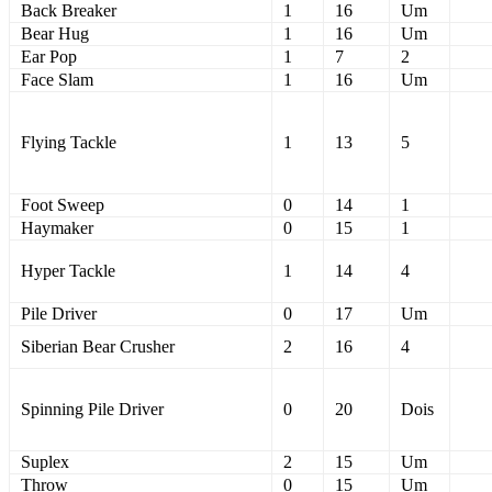
Back Breaker
1
16
Um
Bear Hug
1
16
Um
Ear Pop
1
7
2
Face Slam
1
16
Um
Flying Tackle
1
13
5
Foot Sweep
0
14
1
Haymaker
0
15
1
Hyper Tackle
1
14
4
Pile Driver
0
17
Um
Siberian Bear Crusher
2
16
4
Spinning Pile Driver
0
20
Dois
Suplex
2
15
Um
Throw
0
15
Um