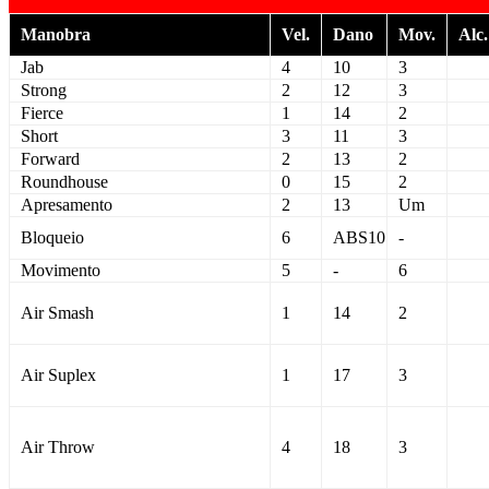
Manobra
Vel.
Dano
Mov.
Alc.
Jab
4
10
3
Strong
2
12
3
Fierce
1
14
2
Short
3
11
3
Forward
2
13
2
Roundhouse
0
15
2
Apresamento
2
13
Um
Bloqueio
6
ABS10
-
Movimento
5
-
6
Air Smash
1
14
2
Air Suplex
1
17
3
Air Throw
4
18
3