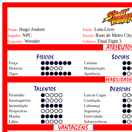
Hugo Andore
Luta-Livre
Nome:
Estilo:
NPC
Ruas de Metro City
Jogador:
Escola:
Wrestler
Final Fight 3
Conceito:
Crônica:
Força
Carisma
Destreza
Manipulação
Vigor
Aparência
Prontidão
Luta ás Cegas
Interrogatório
Condução
Intimidação
Liderança
Perspicácia
Segurança
Manha
Furtividade
Lábia
Sobrevivência