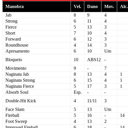
Manobra
Vel.
Dano
Mov.
Alc.
Jab
8
9
4
Strong
6
11
4
Fierce
5
13
3
Short
7
10
4
Forward
6
12
3
Roundhouse
4
14
3
Apresamento
6
10
Um
Bloqueio
10
ABS12
-
Movimento
9
-
7
Naginata Jab
8
13
4
1
Naginata Strong
6
15
4
1
Naginata Fierce
5
17
3
1
Absorb Soul
Esp.
-
-
Double-Hit Kick
4
11/11
3
Face Slam
5
13
Um
Fireball
5
16
-
14
Foot Sweep
4
13
2
Improved Fireball
6
18
-
14