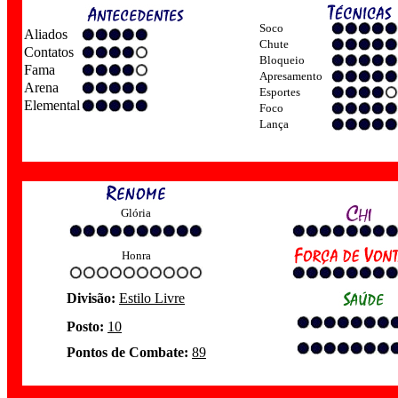
Soco
Aliados
Chute
Contatos
Bloqueio
Fama
Apresamento
Arena
Esportes
Elemental
Foco
Lança
Glória
Honra
Divisão:
Estilo Livre
Posto:
10
Pontos de Combate:
89