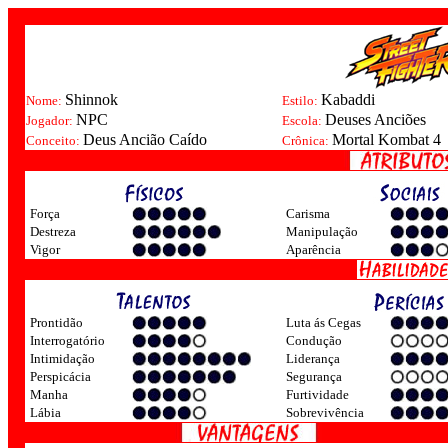
Shinnok
Kabaddi
Nome:
Estilo:
NPC
Deuses Anciões
Jogador:
Escola:
Deus Ancião Caído
Mortal Kombat 4
Conceito:
Crônica:
Força
Carisma
Destreza
Manipulação
Vigor
Aparência
Prontidão
Luta ás Cegas
Interrogatório
Condução
Intimidação
Liderança
Perspicácia
Segurança
Manha
Furtividade
Lábia
Sobrevivência