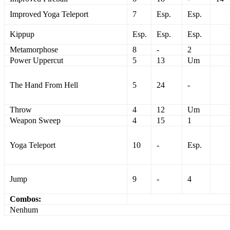
Improved Yoga Teleport
7
Esp.
Esp.
Kippup
Esp.
Esp.
Esp.
Metamorphose
8
-
2
Power Uppercut
5
13
Um
The Hand From Hell
5
24
-
Throw
4
12
Um
Weapon Sweep
4
15
1
Yoga Teleport
10
-
Esp.
Jump
9
-
4
Combos:
Nenhum