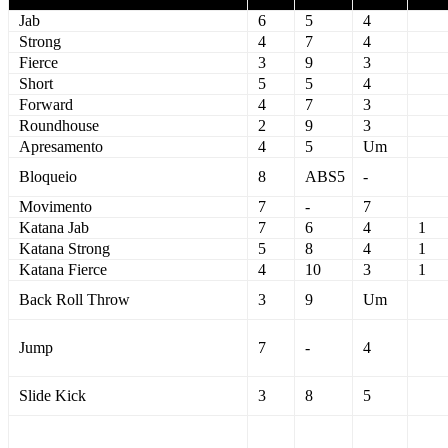
Jab
6
5
4
Strong
4
7
4
Fierce
3
9
3
Short
5
5
4
Forward
4
7
3
Roundhouse
2
9
3
Apresamento
4
5
Um
Bloqueio
8
ABS5
-
Movimento
7
-
7
Katana Jab
7
6
4
1
Katana Strong
5
8
4
1
Katana Fierce
4
10
3
1
Back Roll Throw
3
9
Um
Jump
7
-
4
Slide Kick
3
8
5