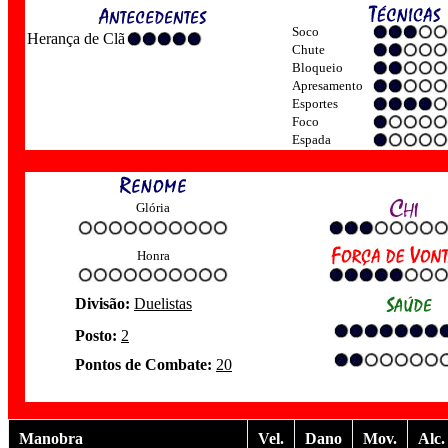
Soco
Herança de Clã
Chute
Bloqueio
Apresamento
Esportes
Foco
Espada
Glória
Honra
Divisão:
Duelistas
Posto:
2
Pontos de Combate:
20
Manobra
Vel.
Dano
Mov.
Alc.