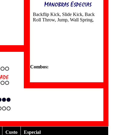
Backflip Kick
,
Slide Kick
,
Back
Roll Throw
,
Jump
,
Wall Spring
,
Combos:
Custo
Especial