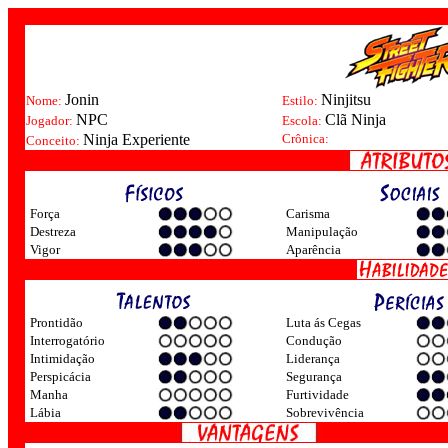
Jonin
Ninjitsu
Nome:
Estilo:
NPC
Clã Ninja
Jogador:
Escola:
Ninja Experiente
Crônica:
Conceito:
Força
Carisma
Destreza
Manipulação
Vigor
Aparência
Prontidão
Luta ás Cegas
Interrogatório
Condução
Intimidação
Liderança
Perspicácia
Segurança
Manha
Furtividade
Lábia
Sobrevivência