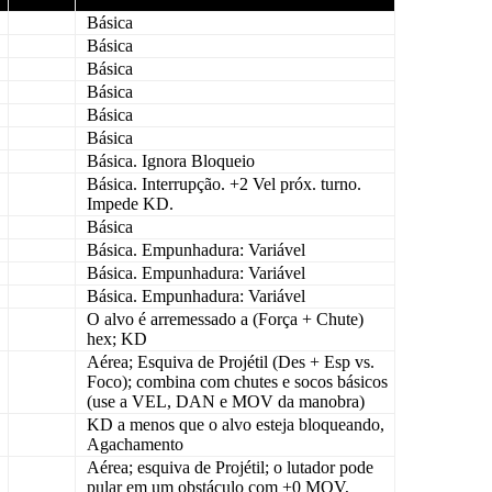
Básica
Básica
Básica
Básica
Básica
Básica
Básica
. Ignora
Bloqueio
Básica
. Interrupção. +2 Vel próx. turno.
Impede
KD
.
Básica
Básica. Empunhadura: Variável
Básica. Empunhadura: Variável
Básica. Empunhadura: Variável
O alvo é arremessado a (
Força
+
Chute
)
hex;
KD
Aérea
; Esquiva de
Projétil
(Des + Esp vs.
Foco
); combina com chutes e socos básicos
(use a VEL, DAN e MOV da manobra)
KD
a menos que o alvo esteja bloqueando,
Agachamento
Aérea
; esquiva de
Projétil
; o lutador pode
pular em um obstáculo com +0 MOV,