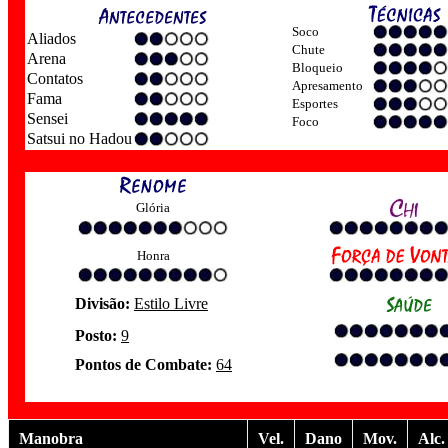
Soco
Aliados
Chute
Arena
Bloqueio
Contatos
Apresamento
Fama
Esportes
Sensei
Foco
Satsui no Hadou
Glória
Honra
Divisão:
Estilo Livre
Posto:
9
Pontos de Combate:
64
Manobra
Vel.
Dano
Mov.
Alc.