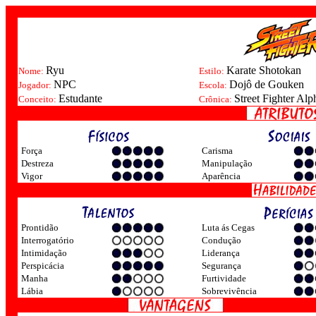
Ryu
Karate Shotokan
Nome:
Estilo:
NPC
Dojô de Gouken
Jogador:
Escola:
Estudante
Street Fighter Alp
Conceito:
Crônica:
Força
Carisma
Destreza
Manipulação
Vigor
Aparência
Prontidão
Luta ás Cegas
Interrogatório
Condução
Intimidação
Liderança
Perspicácia
Segurança
Manha
Furtividade
Lábia
Sobrevivência