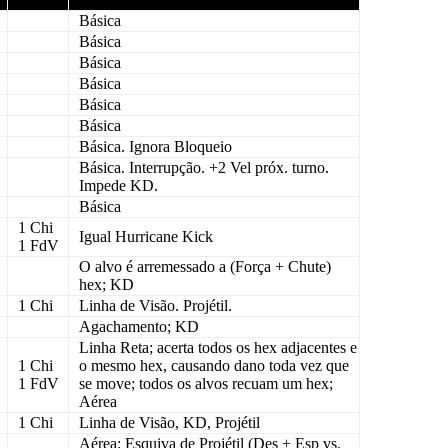
Básica
Básica
Básica
Básica
Básica
Básica
Básica
. Ignora
Bloqueio
Básica
. Interrupção. +2 Vel próx. turno.
Impede
KD
.
Básica
1 Chi
Igual Hurricane Kick
1 FdV
O alvo é arremessado a (
Força
+
Chute
)
hex;
KD
1 Chi
Linha de Visão
.
Projétil
.
Agachamento
;
KD
Linha Reta; acerta todos os hex adjacentes e
1 Chi
o mesmo hex, causando dano toda vez que
1 FdV
se move; todos os alvos recuam um hex;
Aérea
1 Chi
Linha de Visão
,
KD
,
Projétil
Aérea
; Esquiva de
Projétil
(Des + Esp vs.