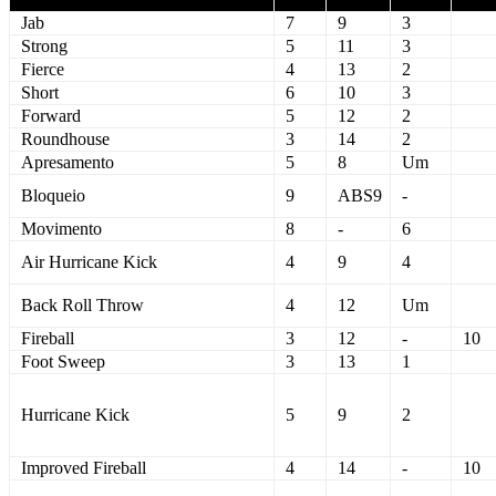
Jab
7
9
3
Strong
5
11
3
Fierce
4
13
2
Short
6
10
3
Forward
5
12
2
Roundhouse
3
14
2
Apresamento
5
8
Um
Bloqueio
9
ABS9
-
Movimento
8
-
6
Air Hurricane Kick
4
9
4
Back Roll Throw
4
12
Um
Fireball
3
12
-
10
Foot Sweep
3
13
1
Hurricane Kick
5
9
2
Improved Fireball
4
14
-
10